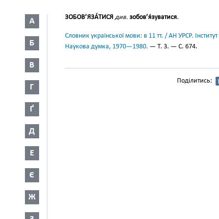
ЗОБОВ’ЯЗА́ТИСЯ
див.
зобов’я́зуватися
.
А
Словник української мови: в 11 тт. / АН УРСР. Інститут
Б
Наукова думка, 1970—1980.
— Т. 3. — С. 674.
В
Поділитись:
Г
Ґ
Д
Е
Є
Ж