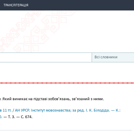
ТРАНСЛІТЕРАЦІЯ
Всі словники
Й
.
Який виникає на підставі зобов’язань, зв’язаний з ними.
11 тт. / АН УРСР. Інститут мовознавства; за ред. І. К. Білодіда. — К.:
0.
— Т. 3. — С. 674.