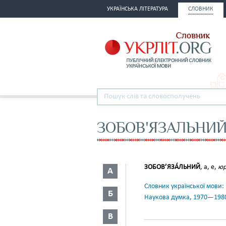
УКРАЇНСЬКА ЛІТЕРАТУРА
СЛОВНИК
ЗОБОВ'ЯЗАЛЬНИ
ЗОБОВ’ЯЗА́ЛЬНИЙ
, а, е,
юр
А
Словник української мови: в 
Б
Наукова думка, 1970—198
В