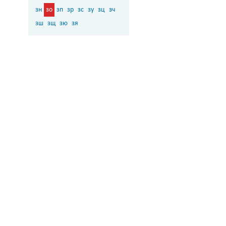
зн
зо
зп
зр
зс
зу
зц
зч
зш
зщ
зю
зя