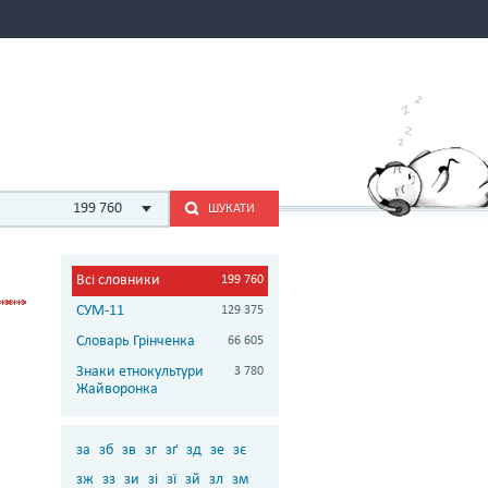
199 760
ШУКАТИ
Всі словники
199 760
СУМ-11
129 375
Словарь Грінченка
66 605
Знаки етнокультури
3 780
Жайворонка
за
зб
зв
зг
зґ
зд
зе
зє
зж
зз
зи
зі
зї
зй
зл
зм