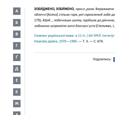
ЗОБИ́ДЖЕНО, ЗОБИ́ЖЕНО
,
присл.,розм.
Виражаючи о
А
обличчі
[Асика]
стільки горя, рот скривлений зоби-д
179);
Юрій.., побачивши шапку, підійшов до дівчини, 
Б
зобижено затремтіли вогкі блискучі уста
(Стельмах, І,
В
Словник української мови: в 11 тт. / АН УРСР. Інститут
Наукова думка, 1970—1980.
— Т. 3. — С. 674.
Г
Ґ
Поділитись:
Д
Е
Є
Ж