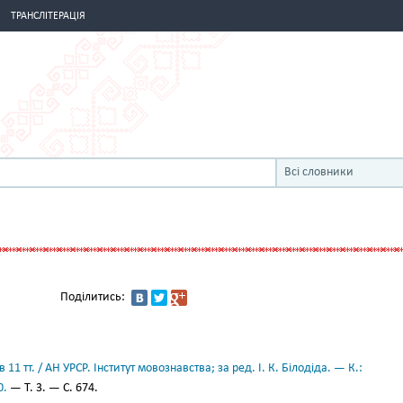
ТРАНСЛІТЕРАЦІЯ
Всі словники
Поділитись:
11 тт. / АН УРСР. Інститут мовознавства; за ред. І. К. Білодіда. — К.:
0.
— Т. 3. — С. 674.