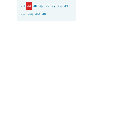
зн
зо
зп
зр
зс
зу
зц
зч
зш
зщ
зю
зя