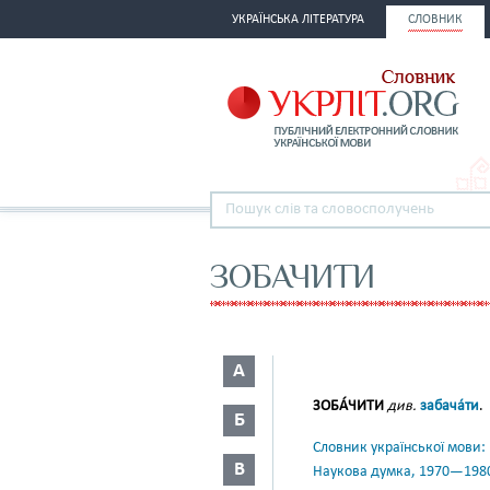
УКРАЇНСЬКА ЛІТЕРАТУРА
СЛОВНИК
ЗОБАЧИТИ
А
ЗОБА́ЧИТИ
див.
забача́ти
.
Б
Словник української мови: в 
В
Наукова думка, 1970—198