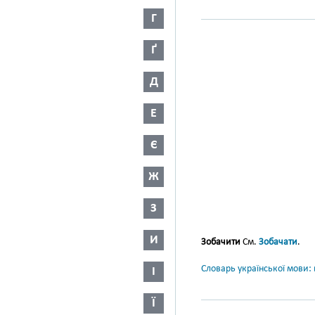
Г
Ґ
Д
Е
Є
Ж
З
И
Зобачити
См.
Зобачати
.
Словарь української мови: в
І
Ї