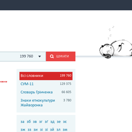
199 760
ШУКАТИ
Всі словники
199 760
СУМ-11
129 375
Словарь Грінченка
66 605
Знаки етнокультури
3 780
Жайворонка
за
зб
зв
зг
зґ
зд
зе
зє
зж
зз
зи
зі
зї
зй
зл
зм