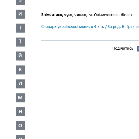
З
И
Знімчитися, чуся, чишся,
гл.
Онѣмечиться. Желех.
Словарь української мови: в 4-х тт. / За ред. Б. Грін
І
Ї
Поділитись:
Й
К
Л
М
Н
О