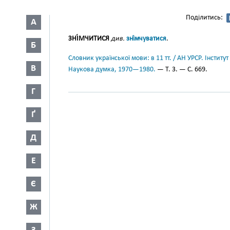
Поділитись:
А
ЗНІ́МЧИТИСЯ
див.
зні́мчуватися
.
Б
Словник української мови: в 11 тт. / АН УРСР. Інститут
В
Наукова думка, 1970—1980.
— Т. 3. — С. 669.
Г
Ґ
Д
Е
Є
Ж