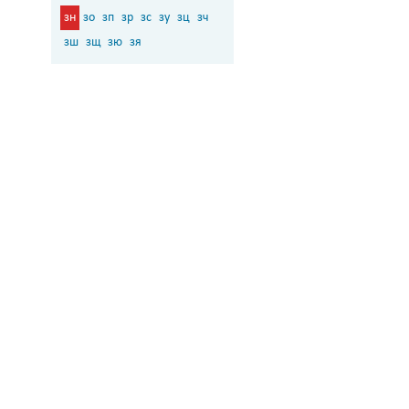
зн
зо
зп
зр
зс
зу
зц
зч
зш
зщ
зю
зя