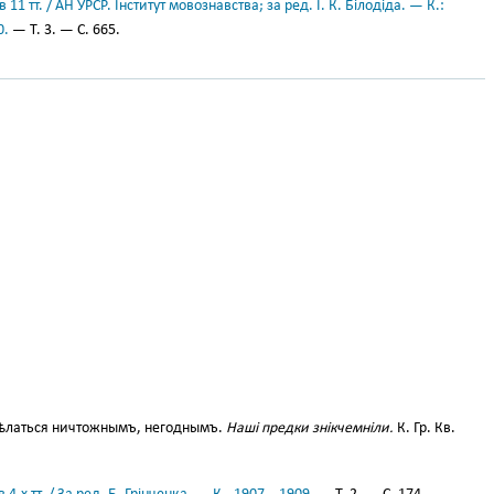
11 тт. / АН УРСР. Інститут мовознавства; за ред. І. К. Білодіда. — К.:
0.
— Т. 3. — С. 665.
ѣлаться ничтожнымъ, негоднымъ.
Наші предки знікчемніли.
К. Гр. Кв.