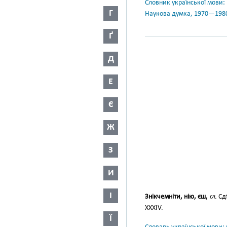
Словник української мови: в 
Г
Наукова думка, 1970—198
Ґ
Д
Е
Є
Ж
З
И
І
Знікчемніти, нію, єш,
гл.
Сд
XXXIV.
Ї