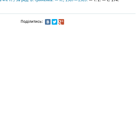
 4-х тт. / За ред. Б. Грінченка. — К., 1907—1909.
— Т. 2. — С. 174.
Поділитись: