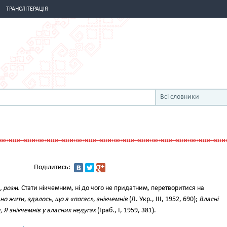
ТРАНСЛІТЕРАЦІЯ
Всі словники
Поділитись:
, розм.
Стати нікчемним, ні до чого не придатним, перетворитися на
но жити, здалось, що я «погас», знікчемнів
(Л. Укр., III, 1952, 690);
Власні
, Я знікчемнів у власних недугах
(Граб., І, 1959, 381).