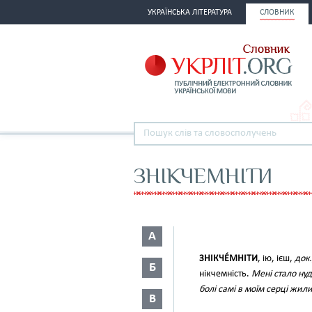
УКРАЇНСЬКА ЛІТЕРАТУРА
СЛОВНИК
ЗНІКЧЕМНІТИ
А
ЗНІКЧЕ́МНІТИ
, ію, ієш,
док.
Б
нікчемність.
Мені стало нуд
болі самі в моїм серці жили
В