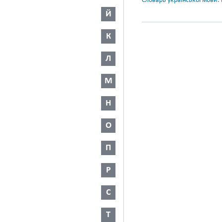
Словарь української мови: в
Й
К
Л
М
Н
О
П
Р
С
Т