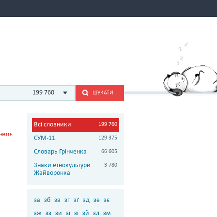
199 760
ШУКАТИ
Всі словники
199 760
СУМ-11
129 375
Словарь Грінченка
66 605
Знаки етнокультури
3 780
Жайворонка
за
зб
зв
зг
зґ
зд
зе
зє
зж
зз
зи
зі
зї
зй
зл
зм