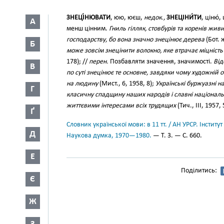
ЗНЕЦІ́НЮВАТИ
, юю, юєш,
недок.,
ЗНЕЦІНИ́ТИ
, ціню́,
А
менш цінним.
Гниль гілляк, стовбурів та коренів жи
господарству, бо вона значно знецінює дерева
(Бот. ж
Б
може зовсім знецінити волокно, яке втрачає міцність
178); //
перен.
Позбавляти значення, значимості.
Від
В
по суті знецінює те основне, завдяки чому художній
на людину
(Мист., 6, 1958, 8);
Українські буржуазні н
Г
класичну спадщину наших народів і славні національн
життєвими інтересами всіх трудящих
(Тич., III, 1957, 
Ґ
Словник української мови: в 11 тт. / АН УРСР. Інститут
Д
Наукова думка, 1970—1980.
— Т. 3. — С. 660.
Е
Поділитись:
Є
Ж