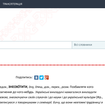
ТРАНСЛІТЕРАЦІЯ
Всі словники
Поділитись:
едок.,
ЗНЕОХО́ТИТИ
, о́чу, о́тиш,
док., перех., розм.
Позбавляти кого-
рагнення до чого-небудь.
Українські викладачі намагалися викладати
ою, знеохочуючи своїх слухачів і до науки і до української культури
(Фр.,
еписуюся з товаришками з семінарії. Бачу, що вони невтомні трудівниці в