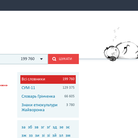
199 760
ШУКАТИ
Всі словники
199 760
СУМ-11
129 375
Словарь Грінченка
66 605
Знаки етнокультури
3 780
Жайворонка
за
зб
зв
зг
зґ
зд
зе
зє
зж
зз
зи
зі
зї
зй
зл
зм