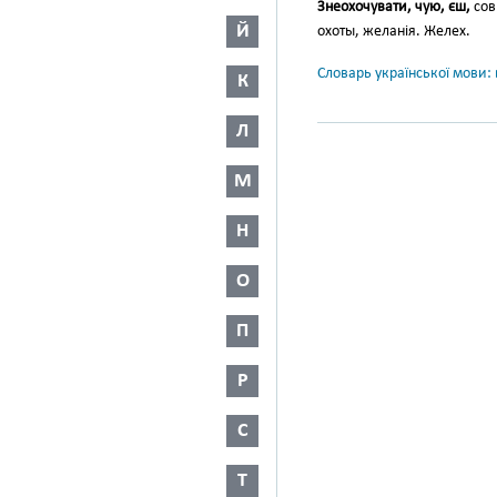
Знеохочувати, чую, єш,
сов
Й
охоты, желанія. Желех.
Словарь української мови: в
К
Л
М
Н
О
П
Р
С
Т