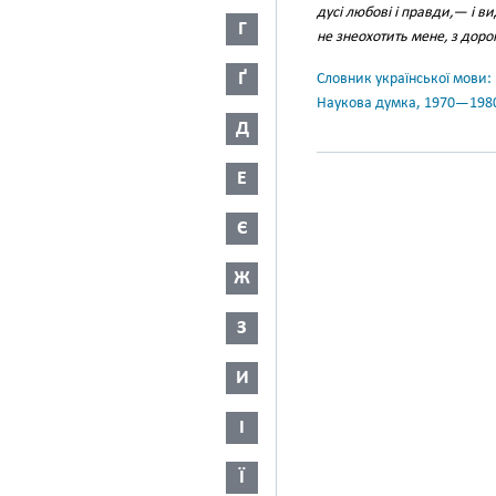
дусі любові і правди,— і в
Г
не знеохотить мене, з дорог
Ґ
Словник української мови: в 
Наукова думка, 1970—198
Д
Е
Є
Ж
З
И
І
Ї