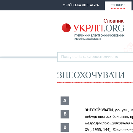
УКРАЇНСЬКА ЛІТЕРАТУРА
СЛОВНИК
ЗНЕОХОЧУВАТИ
А
ЗНЕОХО́ЧУВАТИ
, ую, уєш,
н
Б
небудь якогось бажання, п
незрозумілою церковною мов
В
XVI, 1955, 144);
Поки що пер