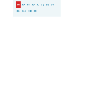
зн
зо
зп
зр
зс
зу
зц
зч
зш
зщ
зю
зя