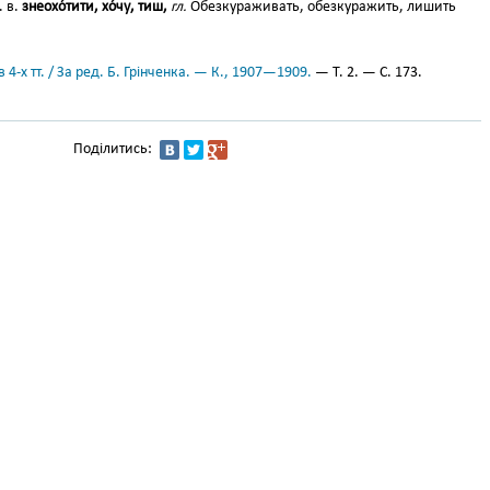
. в.
знеохо́тити, хо́чу, тиш,
гл.
Обезкураживать, обезкуражить, лишить
 4-х тт. / За ред. Б. Грінченка. — К., 1907—1909.
— Т. 2. — С. 173.
Поділитись: