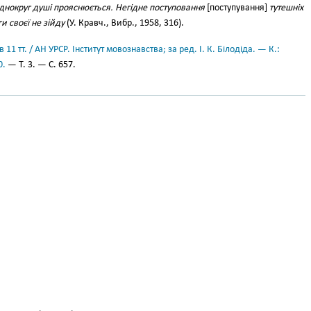
иднокруг душі прояснюється. Негідне поступовання
[поступування]
тутешніх
и своєї не зійду
(У. Кравч., Вибр., 1958, 316).
11 тт. / АН УРСР. Інститут мовознавства; за ред. І. К. Білодіда. — К.:
0.
— Т. 3. — С. 657.