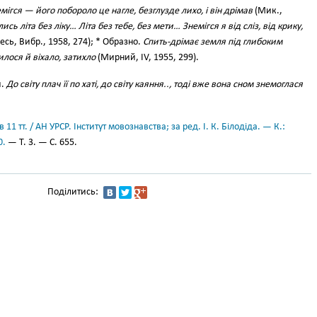
мігся — його побороло це нагле, безглузде лихо, і він дрімав
(Мик.,
лись літа без ліку… Літа без тебе, без мети… Знемігся я від сліз, від крику,
есь, Вибр., 1958, 274); * Образно.
Спить-дрімає земля під глибоким
милося й віхало, затихло
(Мирний, IV, 1955, 299).
и.
До світу плач її по хаті, до світу каяння.., тоді вже вона сном знемоглася
11 тт. / АН УРСР. Інститут мовознавства; за ред. І. К. Білодіда. — К.:
0.
— Т. 3. — С. 655.
Поділитись: