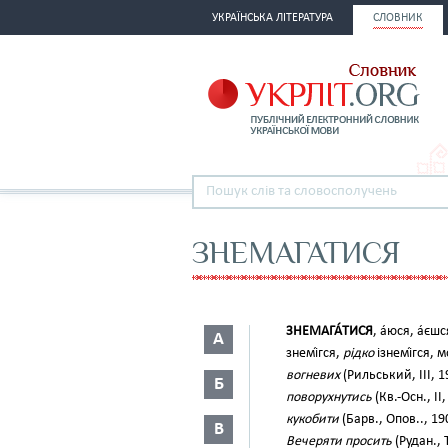
УКРАЇНСЬКА ЛІТЕРАТУРА
СЛОВНИК
ЗНЕМАГАТИСЯ
ЗНЕМАГА́ТИСЯ
, а́юся, а́єш
А
знемі́гся,
рідко
ізнемі́гся, м
вогневих
(Рильський, III, 1
Б
поворухнутись
(Кв.-Осн., II
кукобити
(Барв., Опов.., 19
В
Вечеряти просить
(Рудан., 