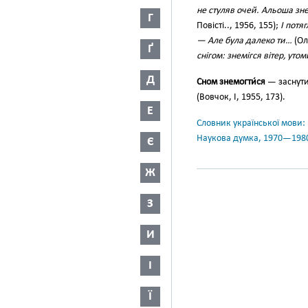
не стуляв очей. Альоша зне
Г
Повісті.., 1956, 155);
І потяг
— Але була далеко ти…
(Ол
Ґ
снігом: знемігся вітер, уто
Д
Сном знемогти́ся
— заснут
(Вовчок, І, 1955, 173).
Е
Словник української мови: в 
Наукова думка, 1970—198
Є
Ж
З
И
І
Ї