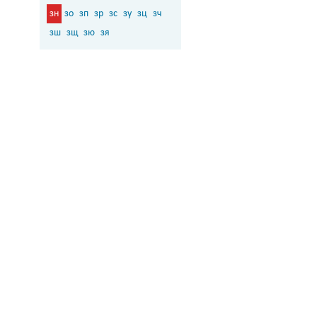
зн
зо
зп
зр
зс
зу
зц
зч
зш
зщ
зю
зя