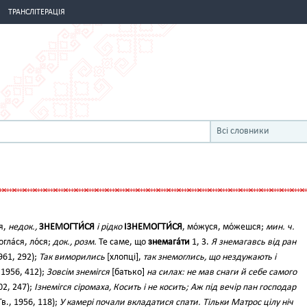
ТРАНСЛІТЕРАЦІЯ
Всі словники
ся,
недок.,
ЗНЕМОГТИ́СЯ
і рідко
ІЗНЕМОГТИ́СЯ
, мо́жуся, мо́жешся;
мин. ч.
огла́ся, ло́ся;
док., розм.
Те саме, що
знемага́ти
1, 3.
Я знемагавсь від ран
961, 292);
Так виморились
[хлопці],
так знемоглись, що нездужають і
, 1956, 412);
Зовсім знемігся
[батько]
на силах: не мав снаги й себе самого
02, 247);
Ізнемігся сіромаха, Косить і не косить; Аж під вечір пан господар
Тв., 1956, 118);
У камері почали вкладатися спати. Тільки Матрос цілу ніч