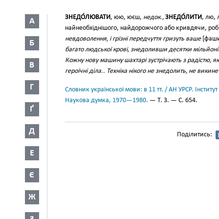
ЗНЕДО́ЛЮВАТИ
, юю, юєш,
недок.,
ЗНЕДО́ЛИТИ
, лю,
А
найнеобхіднішого, найдорожчого або кривдячи, ро
невдоволення, і грізні передчуття гризуть ваше
[фаши
Б
багато людської крові, знедоливши десятки мільйон
Кожну нову машину шахтарі зустрічають з радістю, я
В
героїчні діла.. Техніка нікого не знедолить, не викине
Г
Словник української мови: в 11 тт. / АН УРСР. Інститут
Наукова думка, 1970—1980.
— Т. 3. — С. 654.
Ґ
Д
Поділитись:
Е
Є
Ж