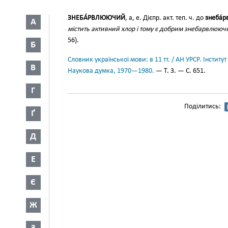
ЗНЕБА́РВЛЮЮЧИЙ
, а, е. Дієпр. акт. теп. ч. до
знеба́
А
містить активний хлор і тому є добрим знебарвлюю
56).
Б
Словник української мови: в 11 тт. / АН УРСР. Інститут
В
Наукова думка, 1970—1980.
— Т. 3. — С. 651.
Г
Поділитись:
Ґ
Д
Е
Є
Ж