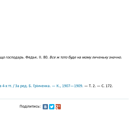
 що господарь.
Федьк. II. 80.
Все ж тото буде на мому личеньку значно.
 4-х тт. / За ред. Б. Грінченка. — К., 1907—1909.
— Т. 2. — С. 172.
Поділитись: