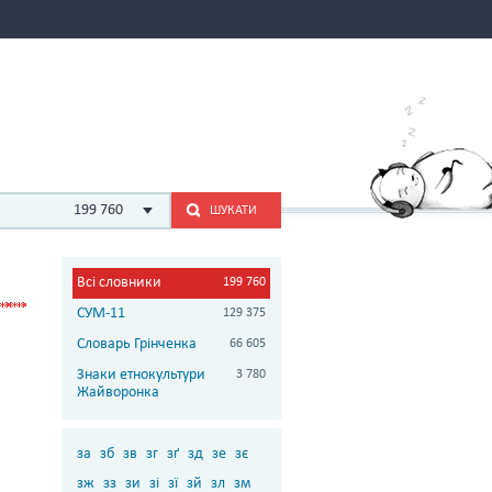
199 760
ШУКАТИ
Всі словники
199 760
СУМ-11
129 375
Словарь Грінченка
66 605
Знаки етнокультури
3 780
Жайворонка
за
зб
зв
зг
зґ
зд
зе
зє
зж
зз
зи
зі
зї
зй
зл
зм