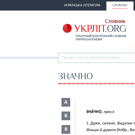
УКРАЇНСЬКА ЛІТЕРАТУРА
СЛОВНИК
ЗНАЧНО
А
ЗНА́ЧНО
,
присл.
Б
1. Дуже, сильно.
Видатки т
В
більше й думати
(Кобр., Ви