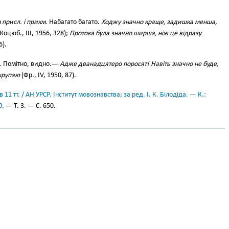
 присл. і прикм.
Набагато багато.
Ходжу значно краще, задишка менша,
Коцюб., III, 1956, 328);
Протока була значно ширша, ніж це відразу
6).
.
Помітно, видно.—
Адже дванадцятеро поросят! Навіть значно не буде,
схрупаю
(Фр., IV, 1950, 87).
11 тт. / АН УРСР. Інститут мовознавства; за ред. І. К. Білодіда. — К.:
0.
— Т. 3. — С. 650.