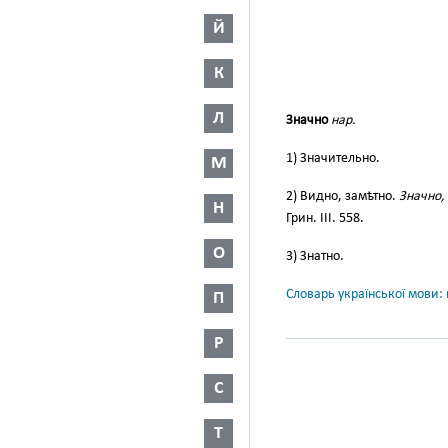
Й
К
Л
Значно
нар.
1) Значительно.
М
2) Видно, замѣтно.
Значно,
Н
Грин. III. 558.
О
3) Знатно.
Словарь української мови: в
П
Р
С
Т