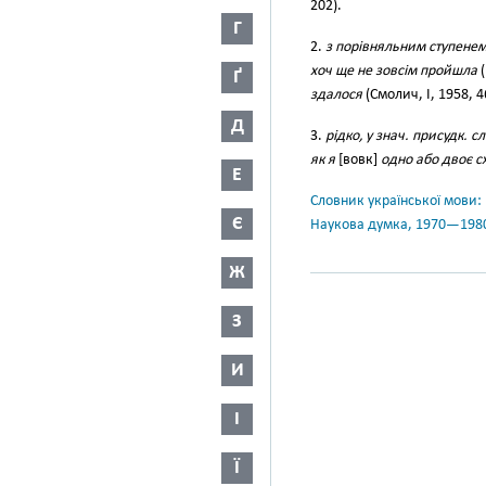
202).
Г
2.
з порівняльним ступенем
хоч ще не зовсім пройшла
(
Ґ
здалося
(Смолич, І, 1958, 4
Д
3.
рідко, у знач. присудк. сл
як я
[вовк]
одно або двоє 
Е
Словник української мови: в 
Є
Наукова думка, 1970—198
Ж
З
И
І
Ї