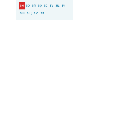
зн
зо
зп
зр
зс
зу
зц
зч
зш
зщ
зю
зя