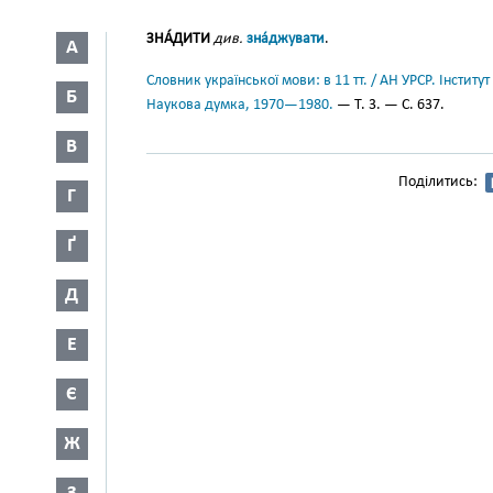
ЗНА́ДИТИ
див.
зна́джувати
.
А
Словник української мови: в 11 тт. / АН УРСР. Інститут
Б
Наукова думка, 1970—1980.
— Т. 3. — С. 637.
В
Поділитись:
Г
Ґ
Д
Е
Є
Ж