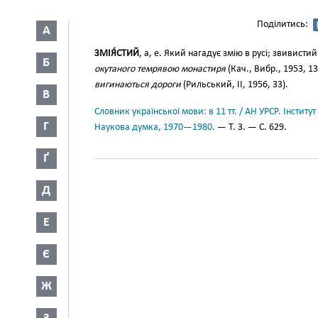
Поділитись:
А
ЗМІЯ́СТИЙ
, а, е. Який нагадує змію в русі; звивисти
Б
окутаного темрявою монастиря
(Кач., Вибр., 1953, 1
вигинаються дороги
(Рильський, II, 1956, 33).
В
Словник української мови: в 11 тт. / АН УРСР. Інститут
Г
Наукова думка, 1970—1980.
— Т. 3. — С. 629.
Ґ
Д
Е
Є
Ж