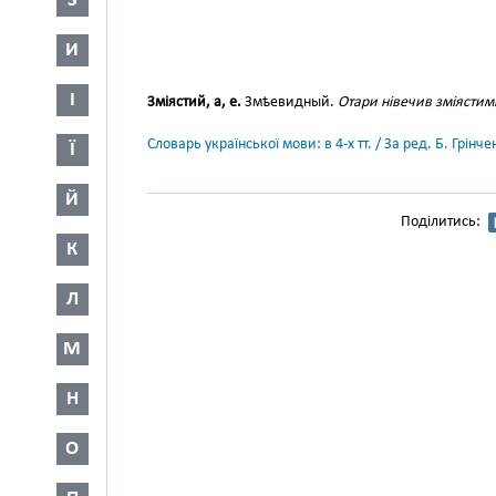
З
И
І
Зміястий, а, е.
Змѣевидный.
Отари нівечив зміястим
Словарь української мови: в 4-х тт. / За ред. Б. Грін
Ї
Й
Поділитись:
К
Л
М
Н
О