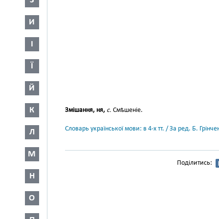
З
И
І
Ї
Й
К
Змішання, ня,
с.
Смѣшеніе.
Словарь української мови: в 4-х тт. / За ред. Б. Грін
Л
М
Поділитись:
Н
О