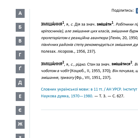
Поділитись:
А
1
1
ЗМІША́ННЯ
, я,
с.
Дія за знач.
зміша́ти
.
Робітники п
Б
кріпосників), але змішання цих класів, змішання бурж
пролетаріатом є реакційна авантюра
(Ленін, 20, 1950,
В
північних районів степу рекомендується змішання д
полезах. лісорозв., 1956, 237).
Г
2
2
ЗМІША́ННЯ
, я,
с., рідко.
Стан за знач.
зміша́тися
.
В
Ґ
чоботом в чобіт
(Коцюб., II, 1955, 370);
Він почував, 
змішання, тривогу
(Фр., VII, 1951, 237).
Д
Словник української мови: в 11 тт. / АН УРСР. Інститут
Е
Наукова думка, 1970—1980.
— Т. 3. — С. 627.
Є
Ж