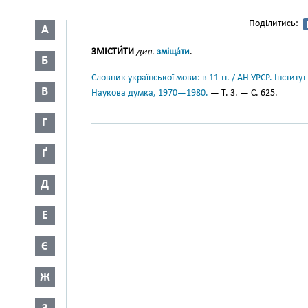
Поділитись:
А
ЗМІСТИ́ТИ
див.
зміща́ти
.
Б
Словник української мови: в 11 тт. / АН УРСР. Інститут
В
Наукова думка, 1970—1980.
— Т. 3. — С. 625.
Г
Ґ
Д
Е
Є
Ж