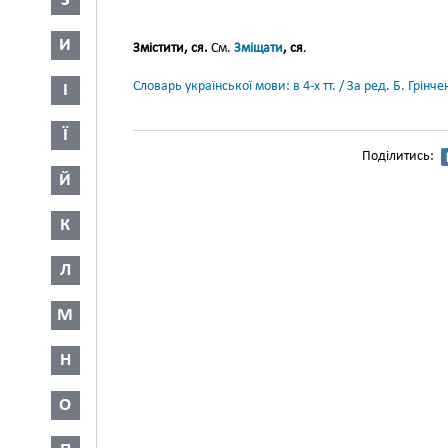
З
И
Змістити, ся.
См.
Зміщати
, ся
.
Словарь української мови: в 4-х тт. / За ред. Б. Грін
І
Ї
Поділитись:
Й
К
Л
М
Н
О