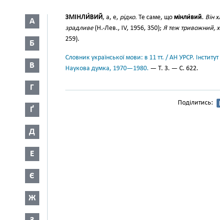
ЗМІНЛИ́ВИЙ
, а, е,
рідко.
Те саме, що
мінли́вий
.
Він 
А
зрадливе
(Н.-Лев., IV, 1956, 350);
Я теж тривожний, х
259).
Б
Словник української мови: в 11 тт. / АН УРСР. Інститут
В
Наукова думка, 1970—1980.
— Т. 3. — С. 622.
Г
Поділитись:
Ґ
Д
Е
Є
Ж