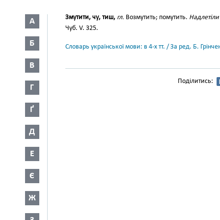
Змутити, чу, тиш,
гл.
Возмутить; помутить.
Надлетіли 
А
Чуб. V. 325.
Б
Словарь української мови: в 4-х тт. / За ред. Б. Грін
В
Поділитись:
Г
Ґ
Д
Е
Є
Ж