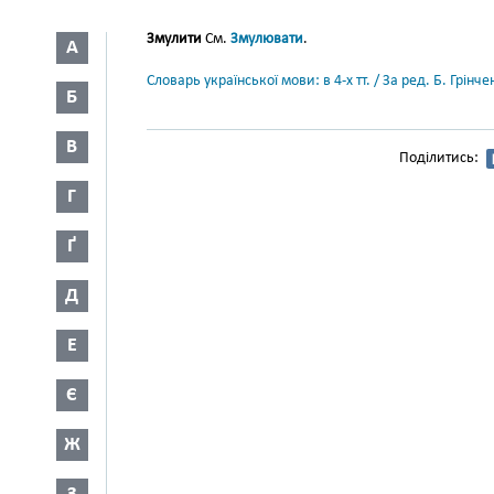
Змулити
См.
Змулювати
.
А
Словарь української мови: в 4-х тт. / За ред. Б. Грін
Б
В
Поділитись:
Г
Ґ
Д
Е
Є
Ж