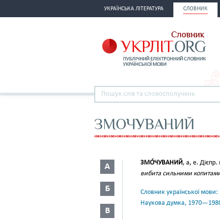
УКРАЇНСЬКА ЛІТЕРАТУРА
СЛОВНИК
ЗМОЧУВАНИЙ
ЗМО́ЧУВАНИЙ
, а, е. Дієпр.
А
вибита сильними копитами
Б
Словник української мови: в 
Наукова думка, 1970—198
В