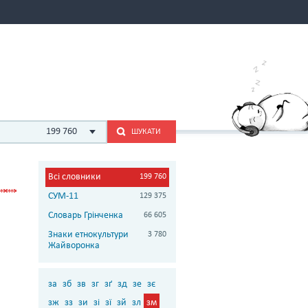
199 760
ШУКАТИ
Всі словники
199 760
СУМ-11
129 375
Словарь Грінченка
66 605
Знаки етнокультури
3 780
Жайворонка
за
зб
зв
зг
зґ
зд
зе
зє
зж
зз
зи
зі
зї
зй
зл
зм