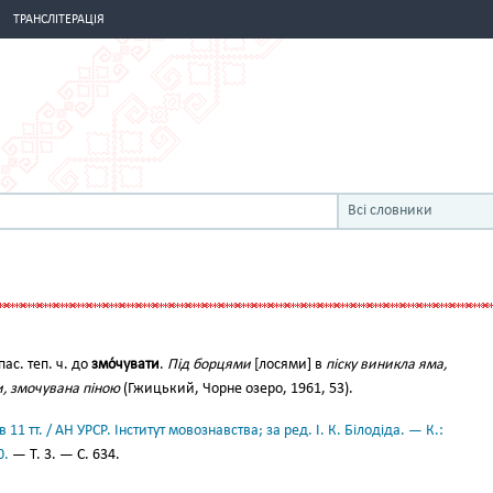
ТРАНСЛІТЕРАЦІЯ
Всі словники
 пас. теп. ч. до
змо́чувати
.
Під борцями
[лосями] в
піску виникла яма,
, змочувана піною
(Гжицький, Чорне озеро, 1961, 53).
11 тт. / АН УРСР. Інститут мовознавства; за ред. І. К. Білодіда. — К.:
0.
— Т. 3. — С. 634.