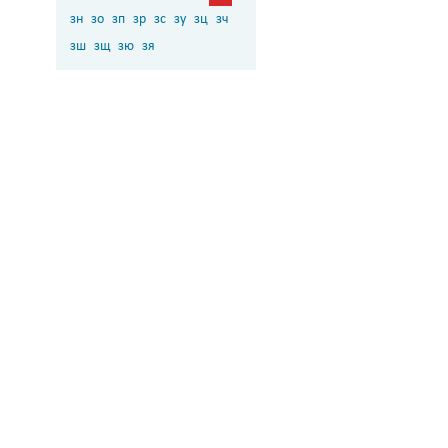
зн
зо
зп
зр
зс
зу
зц
зч
зш
зщ
зю
зя