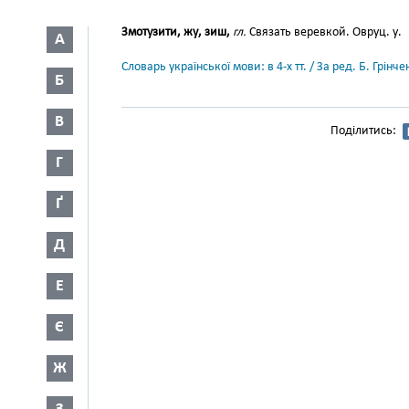
Змотузити, жу, зиш,
гл.
Связать веревкой. Овруц. у.
А
Словарь української мови: в 4-х тт. / За ред. Б. Грін
Б
В
Поділитись:
Г
Ґ
Д
Е
Є
Ж