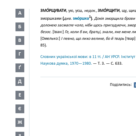
ЗМО́РЩУВАТИ
, ую, уєш,
недок.,
ЗМО́РЩИТИ
, щу, щи
А
1
зморшками
(
див.
змо́ршка
)
.
Докія зморщила брови
долонею засмагле чоло, ніби щось пригадуючи, змо
Б
безос.
[Іван:]
Ге, коли б ви, братці, знали, яке мене л
[Омелько:]
І певно, що лихо велике, бо й тварь
[твар
В
85).
Г
Словник української мови: в 11 тт. / АН УРСР. Інститут
Наукова думка, 1970—1980.
— Т. 3. — С. 633.
Ґ
Д
Поділитись:
Е
Є
Ж