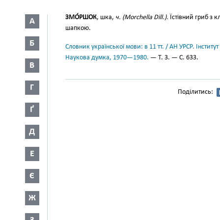
ЗМО́РШОК
, шка,
ч. (Morchella Dill.).
Їстівний гриб з к
А
шапкою.
Б
Словник української мови: в 11 тт. / АН УРСР. Інститут
Наукова думка, 1970—1980.
— Т. 3. — С. 633.
В
Г
Поділитись:
Ґ
Д
Е
Є
Ж