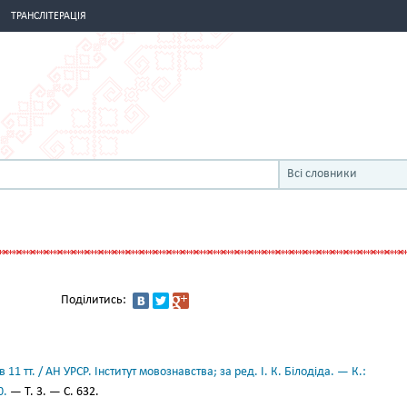
ТРАНСЛІТЕРАЦІЯ
Всі словники
Поділитись:
.
11 тт. / АН УРСР. Інститут мовознавства; за ред. І. К. Білодіда. — К.:
0.
— Т. 3. — С. 632.