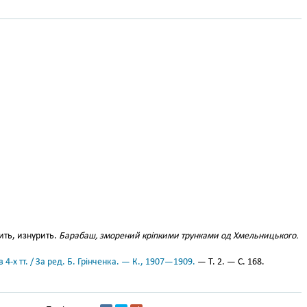
ить, изнурить.
Барабаш, зморений кріпкими трунками од Хмельницького.
 4-х тт. / За ред. Б. Грінченка. — К., 1907—1909.
— Т. 2. — С. 168.