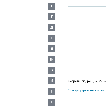
Г
Ґ
Д
Е
Є
Ж
З
И
Зморити, рю́, риш,
гл.
Утом
Словарь української мови: в
І
Ї