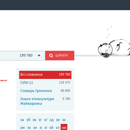
199 760
ШУКАТИ
Всі словники
199 760
СУМ-11
129 375
Словарь Грінченка
66 605
Знаки етнокультури
3 780
Жайворонка
за
зб
зв
зг
зґ
зд
зе
зє
зж
зз
зи
зі
зї
зй
зл
зм