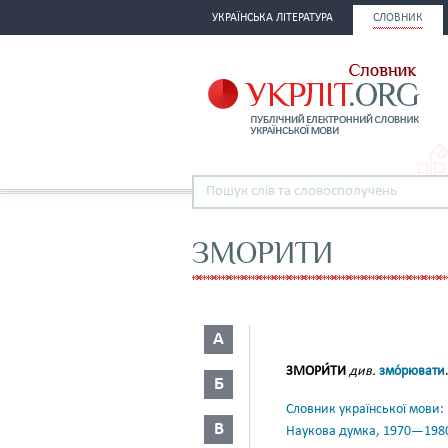
УКРАЇНСЬКА ЛІТЕРАТУРА
СЛОВНИК
ЗМОРИТИ
А
ЗМОРИ́ТИ
див.
змо́рювати
Б
Словник української мови: в 
В
Наукова думка, 1970—198