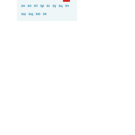
зн
зо
зп
зр
зс
зу
зц
зч
зш
зщ
зю
зя