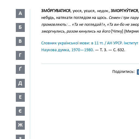
ЗМО́РГУВАТИСЯ
, уюся, уєшся,
недок.,
ЗМОРГНУ́ТИСЯ
А
небудь, натякати поглядом на щось.
Семен і три пару
промовляють: .. «Та не поглядай!», «Та ви-бо не змо
Б
зморгнулись, разом кинулись на його
[Чіпку] (Мирний,
В
Словник української мови: в 11 тт. / АН УРСР. Інститут
Наукова думка, 1970—1980.
— Т. 3. — С. 632.
Г
Ґ
Поділитись:
Д
Е
Є
Ж