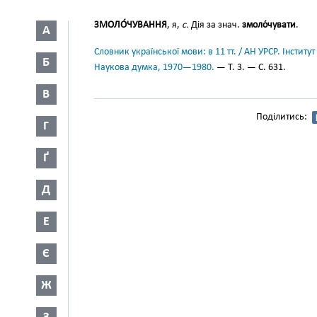
ЗМОЛО́ЧУВАННЯ
, я,
с.
Дія за знач.
змоло́чувати
.
А
Словник української мови: в 11 тт. / АН УРСР. Інститут
Б
Наукова думка, 1970—1980.
— Т. 3. — С. 631.
В
Поділитись:
Г
Ґ
Д
Е
Є
Ж