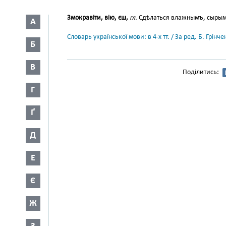
Змокравіти, вію, єш,
гл.
Сдѣлаться влажнымъ, сырым
А
Словарь української мови: в 4-х тт. / За ред. Б. Грін
Б
В
Поділитись:
Г
Ґ
Д
Е
Є
Ж