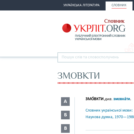
УКРАЇНСЬКА ЛІТЕРАТУРА
СЛОВНИК
ЗМОВКТИ
ЗМО́ВКТИ
див.
змовка́ти
.
А
Словник української мови: в 
Б
Наукова думка, 1970—198
В