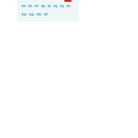
зн
зо
зп
зр
зс
зу
зц
зч
зш
зщ
зю
зя