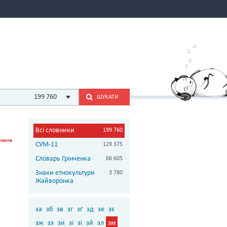
199 760
ШУКАТИ
Всі словники
199 760
СУМ-11
129 375
Словарь Грінченка
66 605
Знаки етнокультури
3 780
Жайворонка
за
зб
зв
зг
зґ
зд
зе
зє
зж
зз
зи
зі
зї
зй
зл
зм