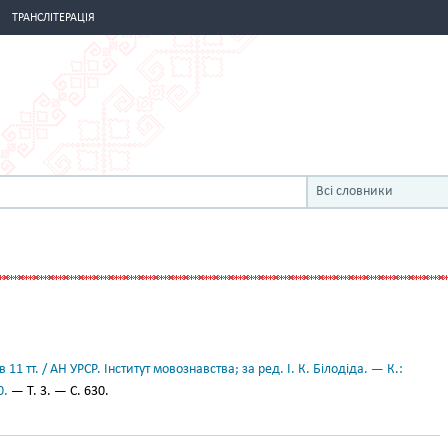
ТРАНСЛІТЕРАЦІЯ
Всі словники
11 тт. / АН УРСР. Інститут мовознавства; за ред. І. К. Білодіда. — К.:
0.
— Т. 3. — С. 630.