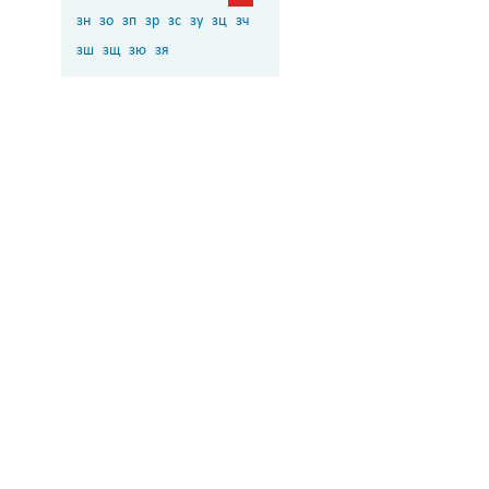
зн
зо
зп
зр
зс
зу
зц
зч
зш
зщ
зю
зя