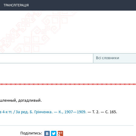
ТРАНСЛІТЕРАЦІЯ
Всі словники
шленный, догадливый.
 4-х тт. / За ред. Б. Грінченка. — К., 1907—1909.
— Т. 2. — С. 165.
Поділитись: