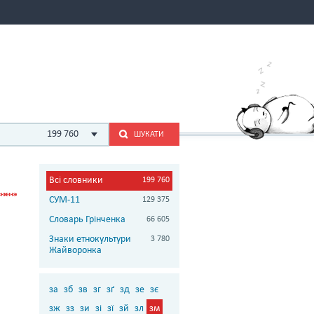
199 760
ШУКАТИ
Всі словники
199 760
СУМ-11
129 375
Словарь Грінченка
66 605
Знаки етнокультури
3 780
Жайворонка
за
зб
зв
зг
зґ
зд
зе
зє
зж
зз
зи
зі
зї
зй
зл
зм