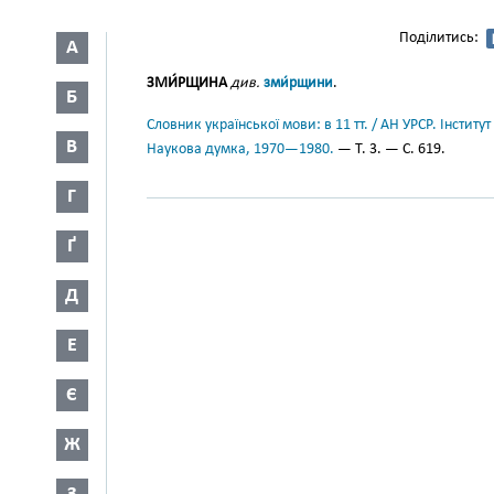
Поділитись:
А
ЗМИ́РЩИНА
див.
зми́рщини
.
Б
Словник української мови: в 11 тт. / АН УРСР. Інститут
В
Наукова думка, 1970—1980.
— Т. 3. — С. 619.
Г
Ґ
Д
Е
Є
Ж