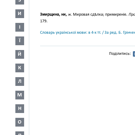
З
И
Змирщина, ни,
ж.
Мировая сдѣлка; примиреніе.
Про
179.
І
Словарь української мови: в 4-х тт. / За ред. Б. Грін
Ї
Й
Поділитись:
К
Л
М
Н
О