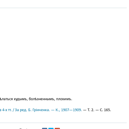
ѣлаться худымъ, болѣзненнымъ, плохимъ.
 4-х тт. / За ред. Б. Грінченка. — К., 1907—1909.
— Т. 2. — С. 165.