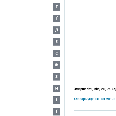
Г
Ґ
Д
Е
Є
Ж
З
И
Змиршавіти, вію, єш,
гл.
Сд
Словарь української мови: в
І
Ї