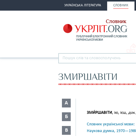
УКРАЇНСЬКА ЛІТЕРАТУРА
СЛОВНИК
ЗМИРШАВІТИ
А
ЗМИ́РШАВІТИ
, ію, ієш,
док.
Б
Словник української мови: в 
В
Наукова думка, 1970—198