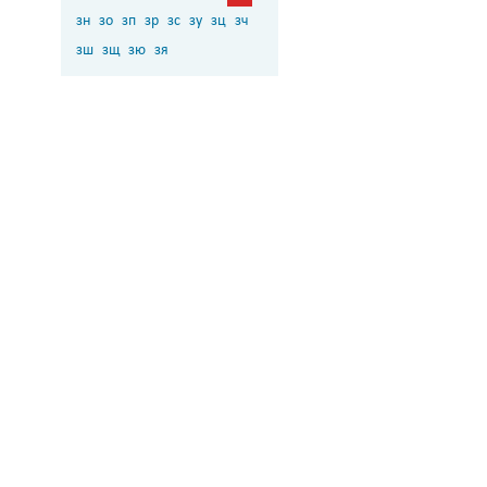
зн
зо
зп
зр
зс
зу
зц
зч
зш
зщ
зю
зя