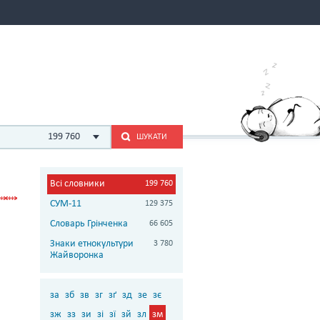
199 760
ШУКАТИ
Всі словники
199 760
СУМ-11
129 375
Словарь Грінченка
66 605
Знаки етнокультури
3 780
Жайворонка
за
зб
зв
зг
зґ
зд
зе
зє
зж
зз
зи
зі
зї
зй
зл
зм