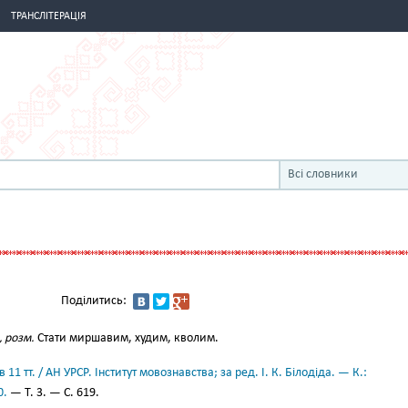
ТРАНСЛІТЕРАЦІЯ
Всі словники
Поділитись:
, розм.
Стати миршавим, худим, кволим.
11 тт. / АН УРСР. Інститут мовознавства; за ред. І. К. Білодіда. — К.:
0.
— Т. 3. — С. 619.