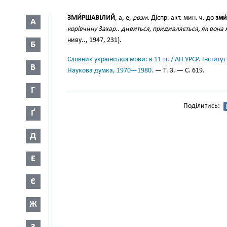
ЗМИ́РШАВІЛИЙ
, а, е,
розм.
Дієпр. акт. мин. ч. до
зми
А
корівчину Захар.. дивиться, придивляється, як вона
ниву.., 1947, 231).
Б
Словник української мови: в 11 тт. / АН УРСР. Інститут
В
Наукова думка, 1970—1980.
— Т. 3. — С. 619.
Г
Поділитись:
Ґ
Д
Е
Є
Ж