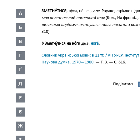
ЗМЕТНУ́ТИСЯ
, ну́ся, не́шся,
док.
Рвучко, стрімко підн
А
мов велетенський вогненний птах
(Кол., На фронті..,
високими ворітьми зметнулася чиясь постать, з розго
Б
310).
В
◊ Зметну́тися на но́ги
див.
нога́
.
Г
Словник української мови: в 11 тт. / АН УРСР. Інститут
Наукова думка, 1970—1980.
— Т. 3. — С. 616.
Ґ
Д
Поділитись:
Е
Є
Ж