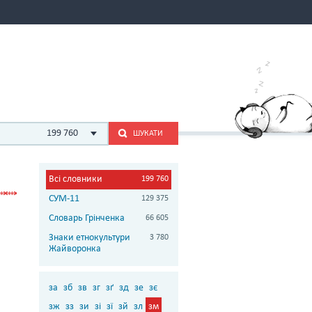
199 760
ШУКАТИ
Всі словники
199 760
СУМ-11
129 375
Словарь Грінченка
66 605
Знаки етнокультури
3 780
Жайворонка
за
зб
зв
зг
зґ
зд
зе
зє
зж
зз
зи
зі
зї
зй
зл
зм