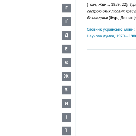
(Ткач, Жди.., 1959, 22);
Тур
Г
сестрою отих лісових красу
безлюдним
(Жур., До них ід
Ґ
Словник української мови: в 
Д
Наукова думка, 1970—198
Е
Є
Ж
З
И
І
Ї