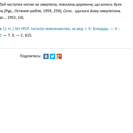
бай наступив ногою на змертвілу, повалену деревину, що колись була
нь
(Руд., Остання шабля, 1959, 259);
Село.. здалося йому змертвілим,
е.., 1952, 14).
11 тт. / АН УРСР. Інститут мовознавства; за ред. І. К. Білодіда. — К.:
0.
— Т. 3. — С. 615.
Поділитись: