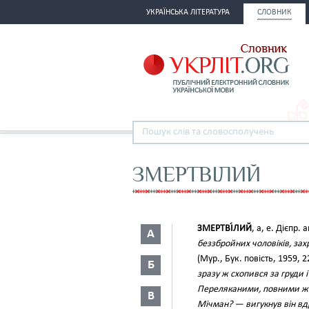
УКРАЇНСЬКА ЛІТЕРАТУРА
СЛОВНИК
ЗМЕРТВІЛИЙ
ЗМЕРТВІ́ЛИЙ
, а, е. Дієпр. 
А
беззбройних чоловіків, захр
(Мур., Бук. повість, 1959, 2
Б
зразу ж схопився за груди 
Переляканими, повними жа
В
Мічман? — вигукнув він вд