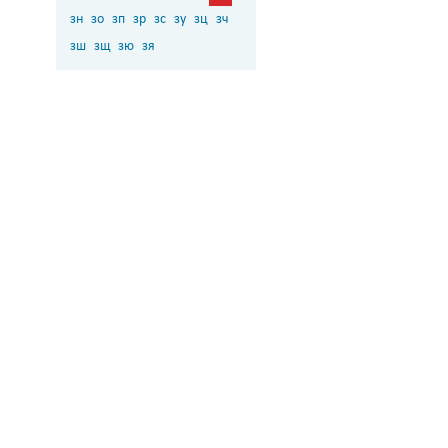
зн
зо
зп
зр
зс
зу
зц
зч
зш
зщ
зю
зя