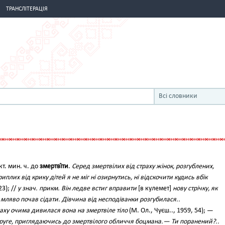
ТРАНСЛІТЕРАЦІЯ
Всі словники
акт. мин. ч. до
змертві́ти
.
Серед змертвілих від страху жінок, розгублених,
иплих від крику дітей я не міг ні озирнутись, ні відскочити кудись вбік
23); //
у знач. прикм. Він ледве встиг вправити
[в кулемет]
нову стрічку, як
і мляво почав сідати. Дівчина від несподіванки розгубилася..
ху очима дивилася вона на змертвіле тіло
(М. Ол., Чуєш.., 1959, 54); —
руге, приглядаючись до змертвілого обличчя боцмана.— Ти поранений?..