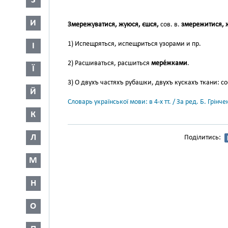
З
И
Змережуватися, жуюся, єшся,
сов. в.
змережитися, 
1) Испещряться, испещриться узорами и пр.
І
2) Расшиваться, расшиться
мере́жками
.
Ї
3) О двухъ частяхъ рубашки, двухъ кускахъ ткани: 
Й
Словарь української мови: в 4-х тт. / За ред. Б. Грін
К
Л
Поділитись:
М
Н
О