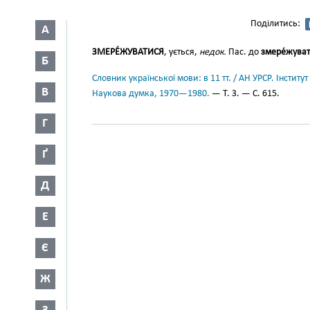
Поділитись:
А
ЗМЕРЕ́ЖУВАТИСЯ
, ується,
недок.
Пас. до
змере́жува
Б
Словник української мови: в 11 тт. / АН УРСР. Інститут
В
Наукова думка, 1970—1980.
— Т. 3. — С. 615.
Г
Ґ
Д
Е
Є
Ж