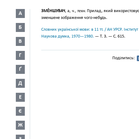
ЗМЕ́НШУВАЧ
, а,
ч., техн.
Прилад, який використовує
А
зменшене зображення чого-небудь.
Б
Словник української мови: в 11 тт. / АН УРСР. Інститут
Наукова думка, 1970—1980.
— Т. 3. — С. 615.
В
Г
Поділитись:
Ґ
Д
Е
Є
Ж