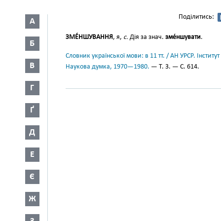
Поділитись:
А
ЗМЕ́НШУВАННЯ
, я,
с.
Дія за знач.
зме́ншувати
.
Б
Словник української мови: в 11 тт. / АН УРСР. Інститут
В
Наукова думка, 1970—1980.
— Т. 3. — С. 614.
Г
Ґ
Д
Е
Є
Ж