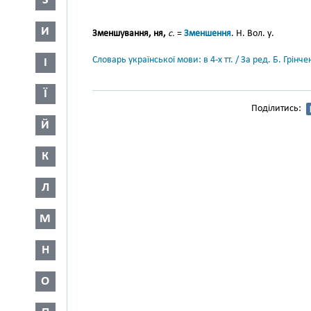
З
И
Зменшування, ня,
с.
=
Зменшення
. Н. Вол. у.
Словарь української мови: в 4-х тт. / За ред. Б. Грін
І
Ї
Поділитись:
Й
К
Л
М
Н
О