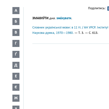
Поділитись:
А
ЗМАХНУ́ТИ
див.
зма́хувати
.
Б
Словник української мови: в 11 тт. / АН УРСР. Інститут
В
Наукова думка, 1970—1980.
— Т. 3. — С. 613.
Г
Ґ
Д
Е
Є
Ж