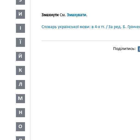
З
И
Змахнути
См.
Змахувати
.
Словарь української мови: в 4-х тт. / За ред. Б. Грін
І
Ї
Поділитись:
Й
К
Л
М
Н
О