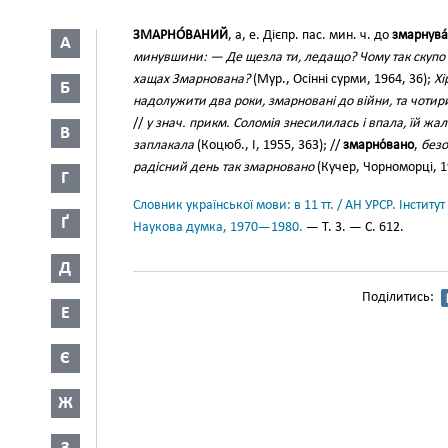
ЗМАРНО́ВАНИЙ
, а, е. Дієпр. пас. мин. ч. до
змарнува
А
минувшини: — Де щезла ти, ледащо? Чому так скупо 
хащах Змарнована?
(Мур., Осінні сурми, 1964, 36);
Хі
Б
надолужити два роки, змарновані до війни, та чотири
//
у знач. прикм. Соломія знесилилась і впала, їй ж
В
заплакала
(Коцюб., І, 1955, 363); //
змарно́вано
,
безо
радісний день так змарновано
(Кучер, Чорноморці, 1
Г
Словник української мови: в 11 тт. / АН УРСР. Інститут
Ґ
Наукова думка, 1970—1980.
— Т. 3. — С. 612.
Д
Поділитись:
Е
Є
Ж