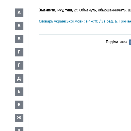
Змантити, нчу, тиш,
гл.
Обмануть, обмошенничать. Шух
А
Словарь української мови: в 4-х тт. / За ред. Б. Грін
Б
В
Поділитись:
Г
Ґ
Д
Е
Є
Ж