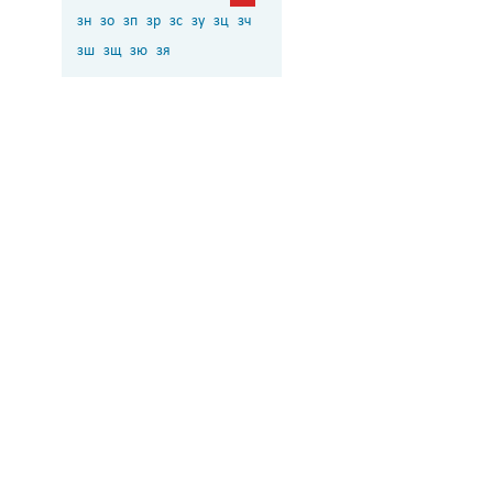
зн
зо
зп
зр
зс
зу
зц
зч
зш
зщ
зю
зя