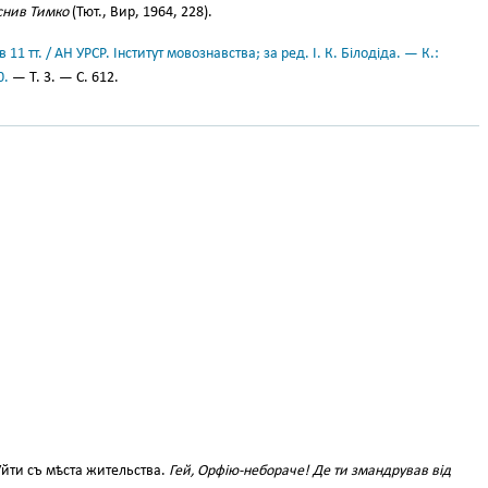
снив Тимко
(Тют., Вир, 1964, 228).
11 тт. / АН УРСР. Інститут мовознавства; за ред. І. К. Білодіда. — К.:
0.
— Т. 3. — С. 612.
йти съ мѣста жительства.
Гей, Орфію-небораче! Де ти змандрував від