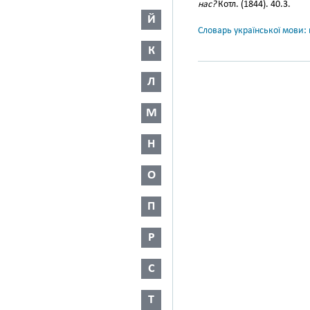
нас?
Котл. (1844). 40.3.
Й
Словарь української мови: в
К
Л
М
Н
О
П
Р
С
Т