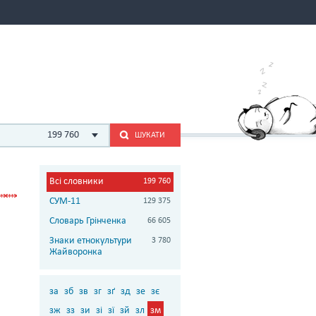
199 760
ШУКАТИ
Всі словники
199 760
СУМ-11
129 375
Словарь Грінченка
66 605
Знаки етнокультури
3 780
Жайворонка
за
зб
зв
зг
зґ
зд
зе
зє
зж
зз
зи
зі
зї
зй
зл
зм