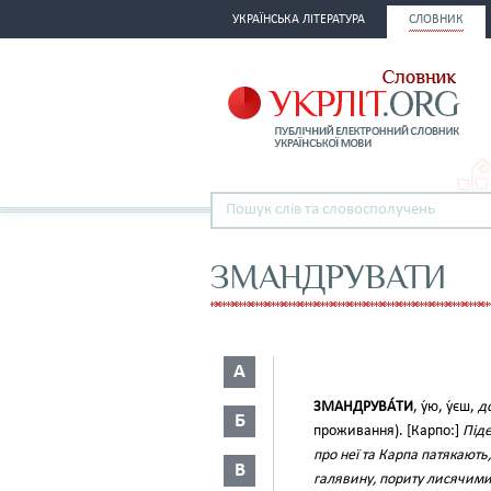
УКРАЇНСЬКА ЛІТЕРАТУРА
СЛОВНИК
ЗМАНДРУВАТИ
А
ЗМАНДРУВА́ТИ
, у́ю, у́єш,
до
Б
проживання). [Карпо:]
Піде
про неї та Карпа патякають
В
галявину, пориту лисячими