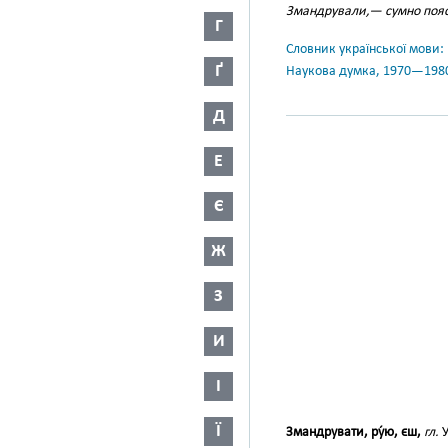
Змандрували,— сумно поя
Г
Словник української мови: в 
Ґ
Наукова думка, 1970—198
Д
Е
Є
Ж
З
И
І
Ї
Змандрувати, ру́ю, єш,
гл.
У