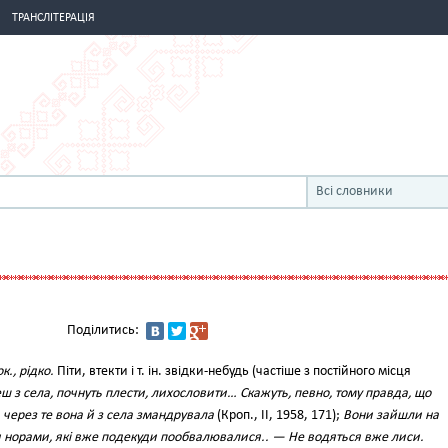
ТРАНСЛІТЕРАЦІЯ
Всі словники
Поділитись:
к., рідко.
Піти, втекти і т. ін. звідки-небудь (частіше з постійного місця
ш з села, почнуть плести, лихословити… Скажуть, певно, тому правда, що
, через те вона й з села змандрувала
(Кроп., II, 1958, 171);
Вони зайшли на
 норами, які вже подекуди пообвалювалися.. — Не водяться вже лиси.