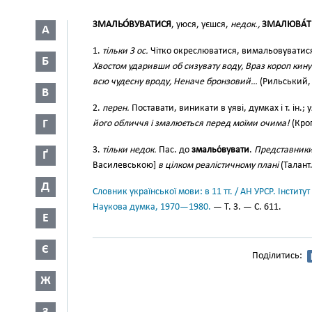
ЗМАЛЬО́ВУВАТИСЯ
, уюся, уєшся,
недок.,
ЗМАЛЮВА́Т
А
1.
тільки 3 ос.
Чітко окреслюватися, вимальовуватися,
Б
Хвостом ударивши об сизувату воду, Враз короп кинув
всю чудесну вроду, Неначе бронзовий…
(Рильський, I
В
2.
перен.
Поставати, виникати в уяві, думках і т. ін.; 
Г
його обличчя і змалюється перед моїми очима!
(Кроп
3.
тільки недок.
Пас. до
змальо́вувати
.
Представники
Ґ
Василевською]
в цілком реалістичному плані
(Талант.
Д
Словник української мови: в 11 тт. / АН УРСР. Інститут
Наукова думка, 1970—1980.
— Т. 3. — С. 611.
Е
Є
Поділитись:
Ж