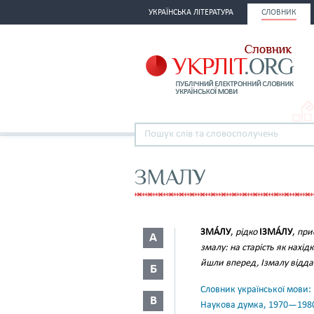
УКРАЇНСЬКА ЛІТЕРАТУРА
СЛОВНИК
ЗМАЛУ
ЗМА́ЛУ
,
рідко
ІЗМА́ЛУ
,
при
А
змалу: на старість як нахід
йшли вперед, Ізмалу віддані
Б
Словник української мови: в 
В
Наукова думка, 1970—198