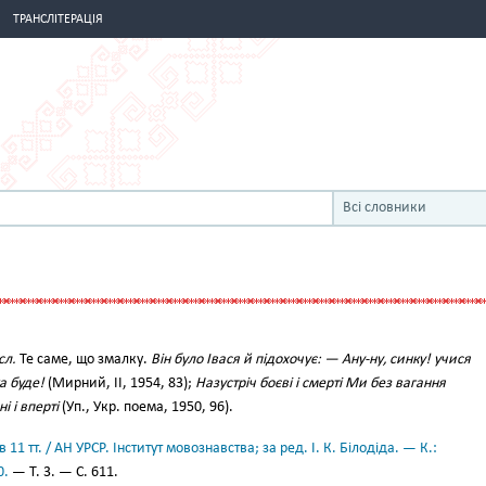
ТРАНСЛІТЕРАЦІЯ
Всі словники
сл.
Те саме, що змалку.
Він було Івася й підохочує: — Ану-ну, синку! учися
ка буде!
(Мирний, II, 1954, 83);
Назустріч боєві і смерті Ми без вагання
 і вперті
(Уп., Укр. поема, 1950, 96).
11 тт. / АН УРСР. Інститут мовознавства; за ред. І. К. Білодіда. — К.:
0.
— Т. 3. — С. 611.