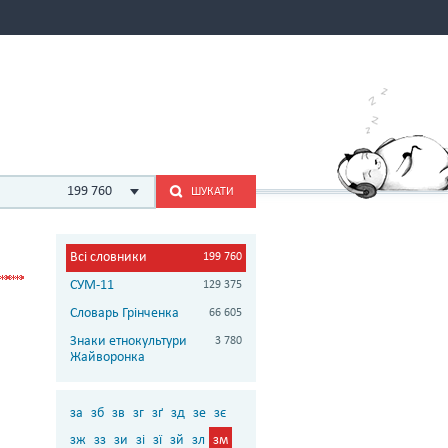
199 760
ШУКАТИ
Всі словники
199 760
СУМ-11
129 375
Словарь Грінченка
66 605
Знаки етнокультури
3 780
Жайворонка
за
зб
зв
зг
зґ
зд
зе
зє
зж
зз
зи
зі
зї
зй
зл
зм