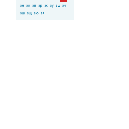
зн
зо
зп
зр
зс
зу
зц
зч
зш
зщ
зю
зя