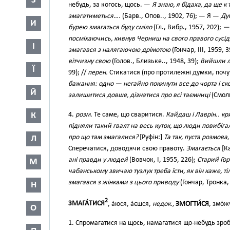
З
небудь, за когось, щось. —
Я знаю, я бідаха, да ще к
змагатиметься….
(Барв., Опов.., 1902, 76); — Я —
Дуб
И
бурею змагаться буду сміло
(Гл., Вибр., 1957, 202);
— 
посміхаючись, кивнув Черниш на свого правого сусід
І
змагався з налягаючою дрімотою
(Гончар, III, 1959, 
вітчизну свою
(Голов., Близьке.., 1948, 39);
Вийшли л
Ї
99); //
перен.
Стикатися (про протилежні думки, почутт
бажання: одно — негайно покинути все до чорта і скор
Й
залишитися довше, дізнатися про всі таємниці
(Смоли
4.
розм.
Те саме, що сваритися.
Кайдаш і Лаврін.. кр
К
підняли такий гвалт на весь куток, що люди повибігал
про що там змагалися?
[Руфін:]
Та так, пуста розмова
Л
Сперечатися, доводячи свою правоту.
Змагається
[К
ані правди у людей
(Вовчок, І, 1955, 226);
Старий Го
М
чабанському звичаю тузлук треба їсти, як він каже, ті
змагався з жінками з цього приводу
(Гончар, Тронка, 
Н
2
ЗМАГА́ТИСЯ
, а́юся, а́єшся,
недок.,
ЗМОГТИ́СЯ
, змо́
О
1. Спромагатися на щось, намагатися що-небудь зро