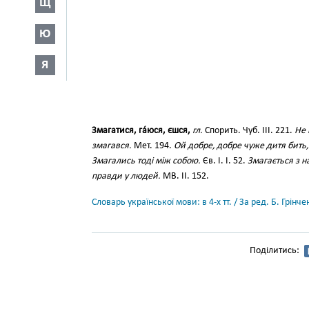
Щ
Ю
Я
Змагатися, га́юся, єшся,
гл.
Спорить. Чуб. III. 221.
Не 
змагався.
Мет. 194.
Ой добре, добре чуже дитя бить, 
Змагались тоді між собою.
Єв. І. І. 52.
Змагається з н
правди у людей.
МВ. ІІ. 152.
Словарь української мови: в 4-х тт. / За ред. Б. Грін
Поділитись: