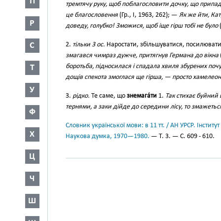
П
тремтячу руку, щоб поблагословити дочку, що припад
це благословення
(Гр., І, 1963, 262); —
Як же йти, Кат
Р
доведу, голубко! Зможися, щоб іще гірш тобі не було
(
С
2.
тільки 3 ос.
Наростати, збільшуватися, посилюват
змагався чимраз дужче, притягнув Германа до вікна
боротьба, підносилася і спадала хвиля збурених почу
Т
дощів спекота змоглася ще гірша, — просто хамелеон
У
3.
рідко.
Те саме, що
знемага́ти
1.
Так стихає буйний 
тернями, а заки дійде до середини лісу, то змажеться
Ф
Словник української мови: в 11 тт. / АН УРСР. Інститут
Х
Наукова думка, 1970—1980.
— Т. 3. — С. 609 - 610.
Ц
Ч
Ш