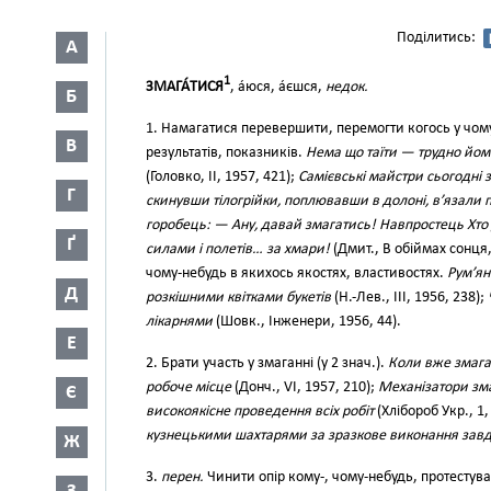
Поділитись:
А
1
ЗМАГА́ТИСЯ
, а́юся, а́єшся,
недок.
Б
1. Намагатися перевершити, перемогти когось у чом
В
результатів, показників.
Нема що таїти — трудно йом
(Головко, II, 1957, 421);
Самієвські майстри сьогодні з
Г
скинувши тілогрійки, поплювавши в долоні, в’язали 
горобець: — Ану, давай змагатись! Навпростець Хто 
Ґ
силами і полетів… за хмари!
(Дмит., В обіймах сонця,
чому-небудь в якихось якостях, властивостях.
Рум’ян
Д
розкішними квітками букетів
(Н.-Лев., III, 1956, 238);
лікарнями
(Шовк., Інженери, 1956, 44).
Е
2. Брати участь у змаганні (у 2 знач.).
Коли вже змагат
робоче місце
(Донч., VI, 1957, 210);
Механізатори зма
Є
високоякісне проведення всіх робіт
(Хлібороб Укр., 1,
кузнецькими шахтарями за зразкове виконання завд
Ж
3.
перен.
Чинити опір кому-, чому-небудь, протестуват