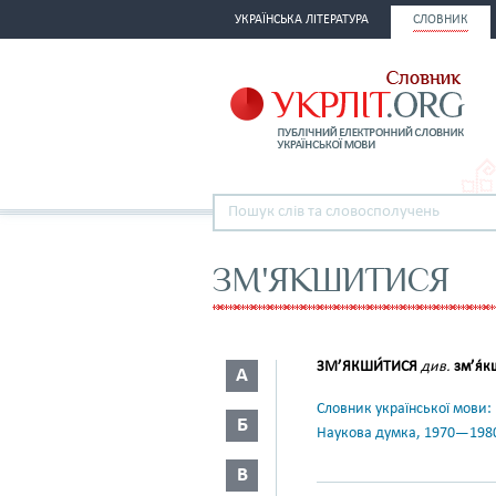
УКРАЇНСЬКА ЛІТЕРАТУРА
СЛОВНИК
ЗМ'ЯКШИТИСЯ
ЗМ’ЯКШИ́ТИСЯ
див.
зм’я́
А
Словник української мови: в 
Б
Наукова думка, 1970—198
В