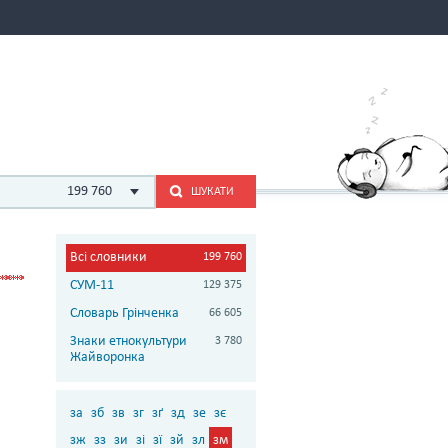
199 760
ШУКАТИ
Всі словники
199 760
СУМ-11
129 375
Словарь Грінченка
66 605
Знаки етнокультури
3 780
Жайворонка
за
зб
зв
зг
зґ
зд
зе
зє
зж
зз
зи
зі
зї
зй
зл
зм