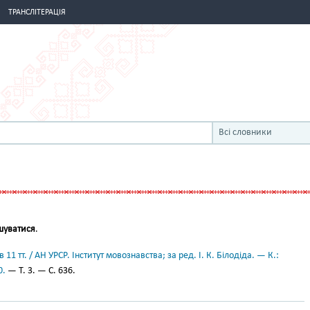
ТРАНСЛІТЕРАЦІЯ
Всі словники
кшуватися
.
11 тт. / АН УРСР. Інститут мовознавства; за ред. І. К. Білодіда. — К.:
0.
— Т. 3. — С. 636.