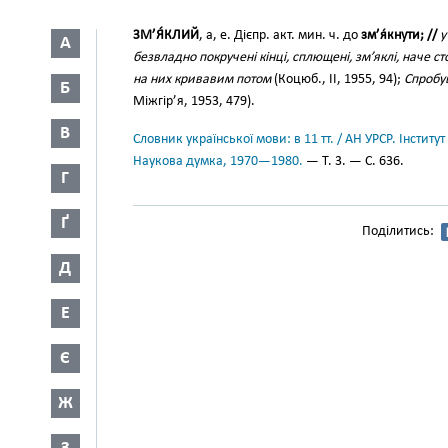
ЗМ’Я́КЛИЙ
, а, е. Дієпр. акт. мин. ч. до
зм’я́кнути; //
у
А
безвладно покручені кінці, сплющені, зм’яклі, наче с
на них кривавим потом
(Коцюб., II, 1955, 94);
Спробу
Б
Міжгір’я, 1953, 479).
В
Словник української мови: в 11 тт. / АН УРСР. Інститут
Наукова думка, 1970—1980.
— Т. 3. — С. 636.
Г
Ґ
Поділитись:
Д
Е
Є
Ж