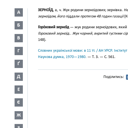
ЗЕРНОЇ́Д
, а,
ч.
Жук родини зерноїдових; зернівка.
Не
А
зерноїдом, його піддали протягом 48 годин газації
(К
Б
Горо́ховий зерної́д
— жук родини зерноїдових, який 
Гороховий зерноїд.. Жук чорний, вкритий густими с
В
148).
Г
Словник української мови: в 11 тт. / АН УРСР. Інститут
Наукова думка, 1970—1980.
— Т. 3. — С. 561.
Ґ
Д
Поділитись:
Е
Є
Ж