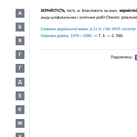
ЗЕРНИ́СТІСТЬ
, тості,
ж.
Властивість за знач.
зерни́сти
А
виду шліфувальних і заточних робіт
(Технол. різальног
Б
Словник української мови: в 11 тт. / АН УРСР. Інститут
Наукова думка, 1970—1980.
— Т. 3. — С. 560.
В
Г
Поділитись:
Ґ
Д
Е
Є
Ж