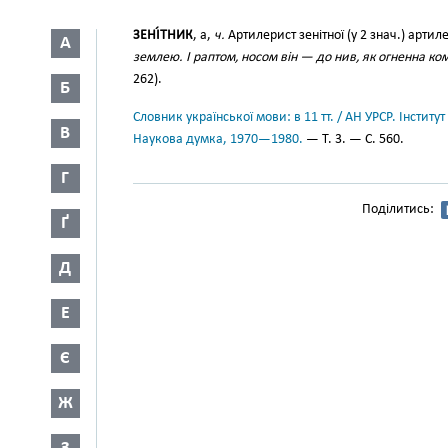
ЗЕНІ́ТНИК
, а,
ч.
Артилерист зенітної (у 2 знач.) артиле
А
землею. І раптом, носом він — до нив, як огненна ко
262).
Б
Словник української мови: в 11 тт. / АН УРСР. Інститут
В
Наукова думка, 1970—1980.
— Т. 3. — С. 560.
Г
Поділитись:
Ґ
Д
Е
Є
Ж