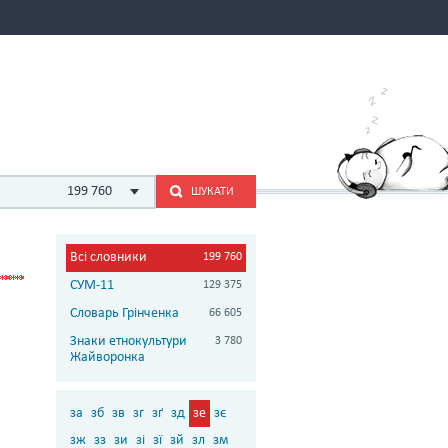
199 760
ШУКАТИ
Всі словники
199 760
СУМ-11
129 375
Словарь Грінченка
66 605
Знаки етнокультури
3 780
Жайворонка
за
зб
зв
зг
зґ
зд
зе
зє
зж
зз
зи
зі
зї
зй
зл
зм