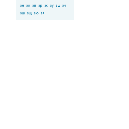
зн
зо
зп
зр
зс
зу
зц
зч
зш
зщ
зю
зя