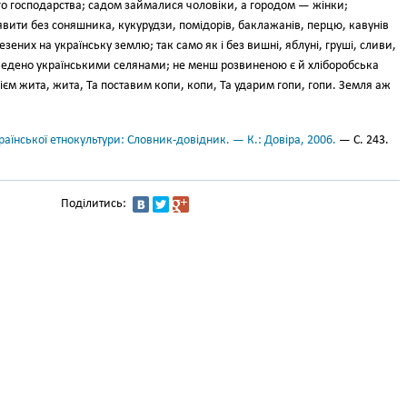
о господар­ства; садом займалися чоловіки, а городом — жінки;
явити без соняшника, кукурудзи, помідорів, баклажанів, перцю, кавунів
везених на українську землю; так само як і без вишні, яб­луні, груші, сливи,
ведено українськи­ми селянами; не менш розвине­ною є й хліборобська
сієм жита, жита, Та поставим копи, копи, Та уда­рим гопи, гопи. Земля аж
аїнської етнокультури: Словник-довідник. — К.: Довіра, 2006.
— С. 243.
Поділитись: