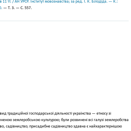
11 тт. / АН УРСР. Інститут мовознавства; за ред. І. К. Білодіда. — К.:
0.
— Т. 3. — С. 557.
д тра­диційної господарської діяльності українства — етносу зі
неною земле­робською культурою; були розвинені всі галузі землеробства
тво, садів­ництво; присадибне садівництво здавна є найхарактернішою