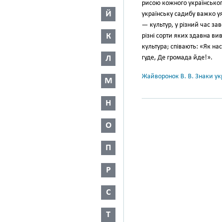
рисою кожного українськог
Й
українську са­дибу важко у
— культур, у різ­ний час за
К
різні сорти яких здавна ви
культура; співають: «Як на
Л
гуде, Де громада йде!».
Жайворонок В. В. Знаки укр
М
Н
О
П
Р
С
Т