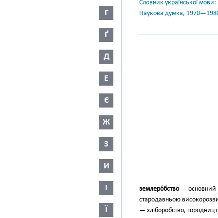
Словник української мови: в 
Г
Наукова думка, 1970—198
Ґ
Д
Е
Є
Ж
З
И
І
землеро́бство
— основний ви
стародав­ньою високорозви
Ї
— хлі­боробство, городниц