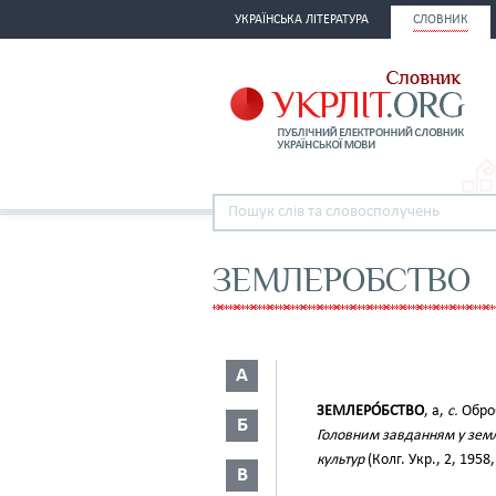
УКРАЇНСЬКА ЛІТЕРАТУРА
СЛОВНИК
ЗЕМЛЕРОБСТВО
А
ЗЕМЛЕРО́БСТВО
, а,
с.
Оброб
Б
Головним завданням у земл
культур
(Колг. Укр., 2, 1958,
В